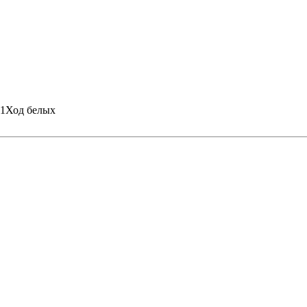
 1
Ход белых