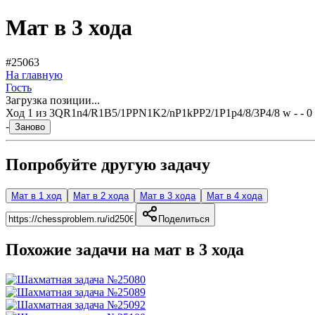
Мат в 3 хода
#25063
На главную
Гость
Загрузка позиции...
Ход
1
из
3
QR1n4/R1B5/1PPN1K2/nP1kPP2/1P1p4/8/3P4/8 w - - 0
-
Заново
Попробуйте другую задачу
Мат в 1 ход
Мат в 2 хода
Мат в 3 хода
Мат в 4 хода
Поделиться
Похожие задачи на мат в
3
хода