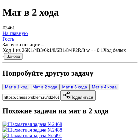
Мат в 2 хода
#2461
На главную
Гость
Загрузка позиции...
Ход
1
из
2
6K1/4B3/6k1/8/6B1/8/4P2R/8 w - - 0 1
Ход белых
-
Заново
Попробуйте другую задачу
Мат в 1 ход
Мат в 2 хода
Мат в 3 хода
Мат в 4 хода
Поделиться
Похожие задачи на мат в
2
хода