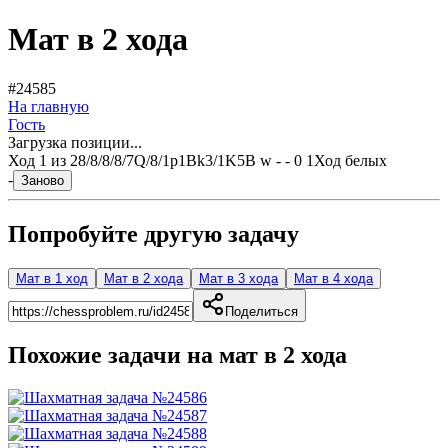
Мат в 2 хода
#24585
На главную
Гость
Загрузка позиции...
Ход
1
из
2
8/8/8/8/7Q/8/1p1Bk3/1K5B w - - 0 1
Ход белых
-
Заново
Попробуйте другую задачу
Мат в 1 ход
Мат в 2 хода
Мат в 3 хода
Мат в 4 хода
Поделиться
Похожие задачи на мат в
2
хода