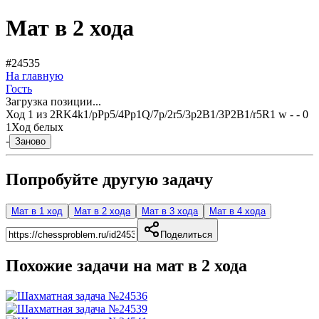
Мат в 2 хода
#24535
На главную
Гость
Загрузка позиции...
Ход
1
из
2
RK4k1/pPp5/4Pp1Q/7p/2r5/3p2B1/3P2B1/r5R1 w - - 0
1
Ход белых
-
Заново
Попробуйте другую задачу
Мат в 1 ход
Мат в 2 хода
Мат в 3 хода
Мат в 4 хода
Поделиться
Похожие задачи на мат в
2
хода