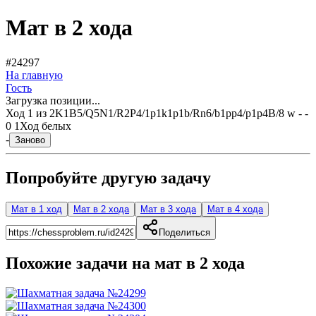
Мат в 2 хода
#24297
На главную
Гость
Загрузка позиции...
Ход
1
из
2
K1B5/Q5N1/R2P4/1p1k1p1b/Rn6/b1pp4/p1p4B/8 w - -
0 1
Ход белых
-
Заново
Попробуйте другую задачу
Мат в 1 ход
Мат в 2 хода
Мат в 3 хода
Мат в 4 хода
Поделиться
Похожие задачи на мат в
2
хода