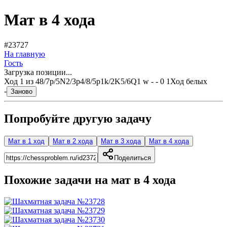
Мат в 4 хода
#23727
На главную
Гость
Загрузка позиции...
Ход
1
из
4
8/7p/5N2/3p4/8/5p1k/2K5/6Q1 w - - 0 1
Ход белых
-
Заново
Попробуйте другую задачу
Мат в 1 ход
Мат в 2 хода
Мат в 3 хода
Мат в 4 хода
Поделиться
Похожие задачи на мат в
4
хода