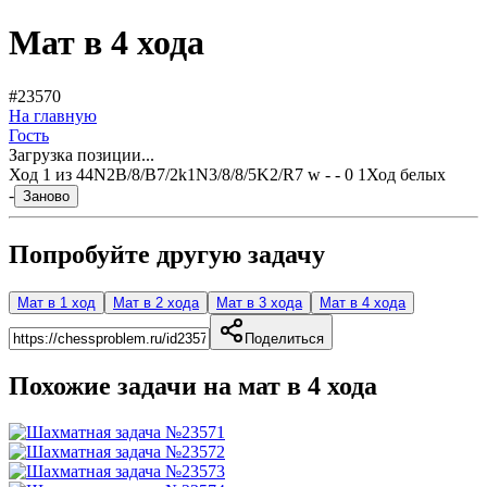
Мат в 4 хода
#23570
На главную
Гость
Загрузка позиции...
Ход
1
из
4
4N2B/8/B7/2k1N3/8/8/5K2/R7 w - - 0 1
Ход белых
-
Заново
Попробуйте другую задачу
Мат в 1 ход
Мат в 2 хода
Мат в 3 хода
Мат в 4 хода
Поделиться
Похожие задачи на мат в
4
хода