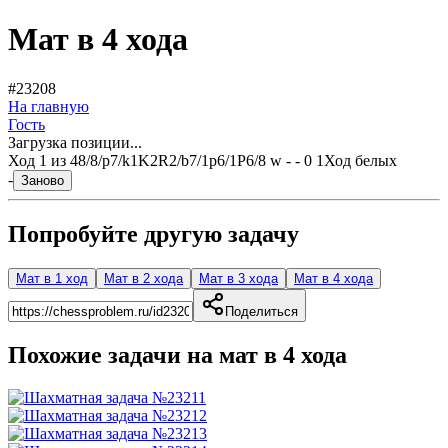
Мат в 4 хода
#23208
На главную
Гость
Загрузка позиции...
Ход
1
из
4
8/8/p7/k1K2R2/b7/1p6/1P6/8 w - - 0 1
Ход белых
-
Заново
Попробуйте другую задачу
Мат в 1 ход
Мат в 2 хода
Мат в 3 хода
Мат в 4 хода
Поделиться
Похожие задачи на мат в
4
хода