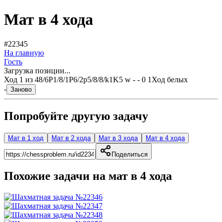
Мат в 4 хода
#22345
На главную
Гость
Загрузка позиции...
Ход
1
из
4
8/6P1/8/1P6/2p5/8/8/k1K5 w - - 0 1
Ход белых
-
Заново
Попробуйте другую задачу
Мат в 1 ход
Мат в 2 хода
Мат в 3 хода
Мат в 4 хода
Поделиться
Похожие задачи на мат в
4
хода