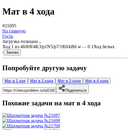
Мат в 4 хода
#21695
На главную
Гость
Загрузка позиции...
Ход
1
из
4
8/8/8/4K3/p1N5/p7/1R6/kB6 w - - 0 1
Ход белых
-
Заново
Попробуйте другую задачу
Мат в 1 ход
Мат в 2 хода
Мат в 3 хода
Мат в 4 хода
Поделиться
Похожие задачи на мат в
4
хода