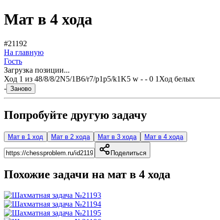
Мат в 4 хода
#21192
На главную
Гость
Загрузка позиции...
Ход
1
из
4
8/8/8/2N5/1B6/r7/p1p5/k1K5 w - - 0 1
Ход белых
-
Заново
Попробуйте другую задачу
Мат в 1 ход
Мат в 2 хода
Мат в 3 хода
Мат в 4 хода
Поделиться
Похожие задачи на мат в
4
хода