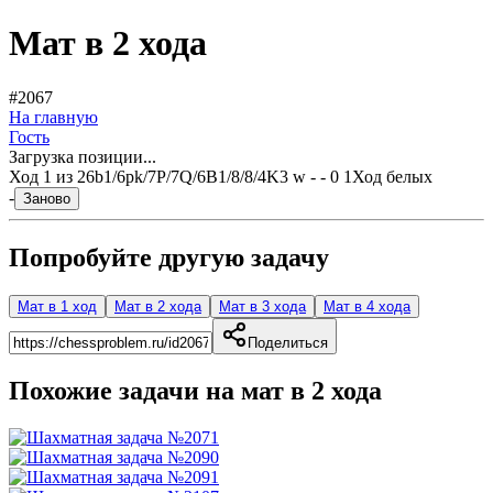
Мат в 2 хода
#2067
На главную
Гость
Загрузка позиции...
Ход
1
из
2
6b1/6pk/7P/7Q/6B1/8/8/4K3 w - - 0 1
Ход белых
-
Заново
Попробуйте другую задачу
Мат в 1 ход
Мат в 2 хода
Мат в 3 хода
Мат в 4 хода
Поделиться
Похожие задачи на мат в
2
хода