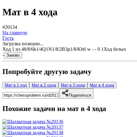
Мат в 4 хода
#20134
На главную
Гость
Загрузка позиции...
Ход
1
из
4
8/8/6k1/4Q1N1/8/2B3p1/8/Kb6 w - - 0 1
Ход белых
-
Заново
Попробуйте другую задачу
Мат в 1 ход
Мат в 2 хода
Мат в 3 хода
Мат в 4 хода
Поделиться
Похожие задачи на мат в
4
хода