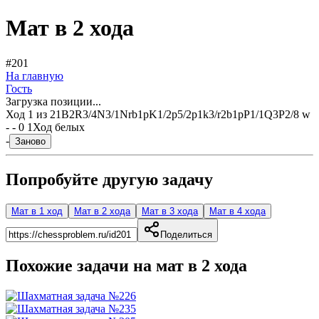
Мат в 2 хода
#201
На главную
Гость
Загрузка позиции...
Ход
1
из
2
1B2R3/4N3/1Nrb1pK1/2p5/2p1k3/r2b1pP1/1Q3P2/8 w
- - 0 1
Ход белых
-
Заново
Попробуйте другую задачу
Мат в 1 ход
Мат в 2 хода
Мат в 3 хода
Мат в 4 хода
Поделиться
Похожие задачи на мат в
2
хода