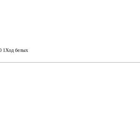
0 1
Ход белых