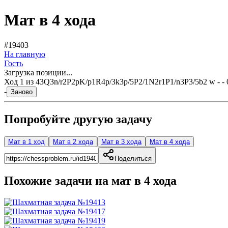
Мат в 4 хода
#19403
На главную
Гость
Загрузка позиции...
Ход
1
из
4
3Q3n/r2P2pK/p1R4p/3k3p/5P2/1N2r1P1/n3P3/5b2 w - - 
-
Заново
Попробуйте другую задачу
Мат в 1 ход
Мат в 2 хода
Мат в 3 хода
Мат в 4 хода
Поделиться
Похожие задачи на мат в
4
хода