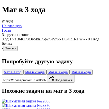
Мат в 3 хода
#19391
На главную
Гость
Загрузка позиции...
Ход
1
из
3
6K1/3r3r/5kn1/5p2/5P2/6N1/8/4R1R1 w - - 0 1
Ход
белых
-
Заново
Попробуйте другую задачу
Мат в 1 ход
Мат в 2 хода
Мат в 3 хода
Мат в 4 хода
Поделиться
Похожие задачи на мат в
3
хода