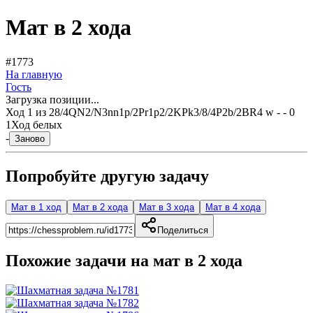
Мат в 2 хода
#1773
На главную
Гость
Загрузка позиции...
Ход
1
из
2
8/4QN2/N3nn1p/2Pr1p2/2KPk3/8/4P2b/2BR4 w - - 0
1
Ход белых
-
Заново
Попробуйте другую задачу
Мат в 1 ход
Мат в 2 хода
Мат в 3 хода
Мат в 4 хода
Поделиться
Похожие задачи на мат в
2
хода