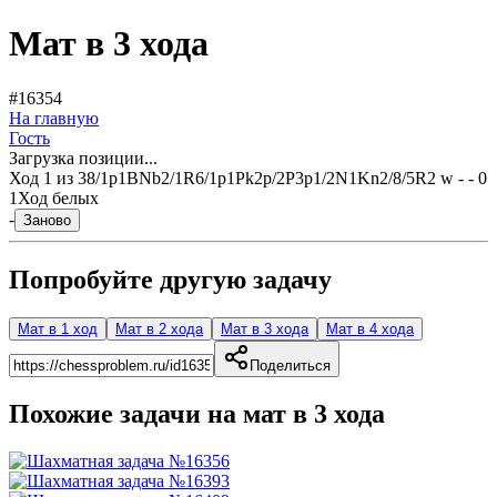
Мат в 3 хода
#16354
На главную
Гость
Загрузка позиции...
Ход
1
из
3
8/1p1BNb2/1R6/1p1Pk2p/2P3p1/2N1Kn2/8/5R2 w - - 0
1
Ход белых
-
Заново
Попробуйте другую задачу
Мат в 1 ход
Мат в 2 хода
Мат в 3 хода
Мат в 4 хода
Поделиться
Похожие задачи на мат в
3
хода