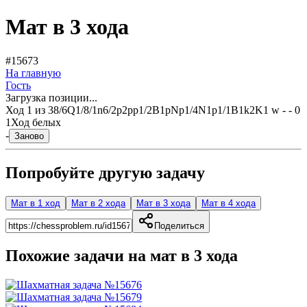
Мат в 3 хода
#15673
На главную
Гость
Загрузка позиции...
Ход
1
из
3
8/6Q1/8/1n6/2p2pp1/2B1pNp1/4N1p1/1B1k2K1 w - - 0
1
Ход белых
-
Заново
Попробуйте другую задачу
Мат в 1 ход
Мат в 2 хода
Мат в 3 хода
Мат в 4 хода
Поделиться
Похожие задачи на мат в
3
хода