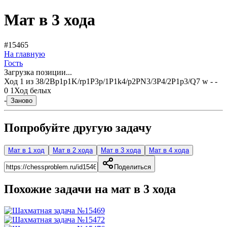
Мат в 3 хода
#15465
На главную
Гость
Загрузка позиции...
Ход
1
из
3
8/2Bp1p1K/rp1P3p/1P1k4/p2PN3/3P4/2P1p3/Q7 w - -
0 1
Ход белых
-
Заново
Попробуйте другую задачу
Мат в 1 ход
Мат в 2 хода
Мат в 3 хода
Мат в 4 хода
Поделиться
Похожие задачи на мат в
3
хода