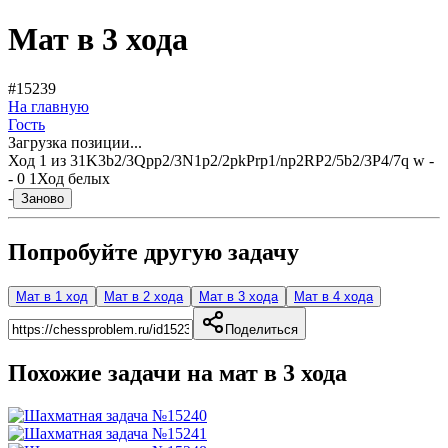
Мат в 3 хода
#15239
На главную
Гость
Загрузка позиции...
Ход
1
из
3
1K3b2/3Qpp2/3N1p2/2pkPrp1/np2RP2/5b2/3P4/7q w -
- 0 1
Ход белых
-
Заново
Попробуйте другую задачу
Мат в 1 ход
Мат в 2 хода
Мат в 3 хода
Мат в 4 хода
Поделиться
Похожие задачи на мат в
3
хода