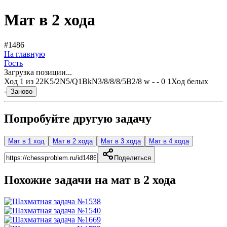
Мат в 2 хода
#1486
На главную
Гость
Загрузка позиции...
Ход
1
из
2
2K5/2N5/Q1BkN3/8/8/8/5B2/8 w - - 0 1
Ход белых
-
Заново
Попробуйте другую задачу
Мат в 1 ход
Мат в 2 хода
Мат в 3 хода
Мат в 4 хода
Поделиться
Похожие задачи на мат в
2
хода