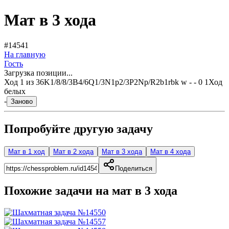
Мат в 3 хода
#14541
На главную
Гость
Загрузка позиции...
Ход
1
из
3
6K1/8/8/3B4/6Q1/3N1p2/3P2Np/R2b1rbk w - - 0 1
Ход
белых
-
Заново
Попробуйте другую задачу
Мат в 1 ход
Мат в 2 хода
Мат в 3 хода
Мат в 4 хода
Поделиться
Похожие задачи на мат в
3
хода