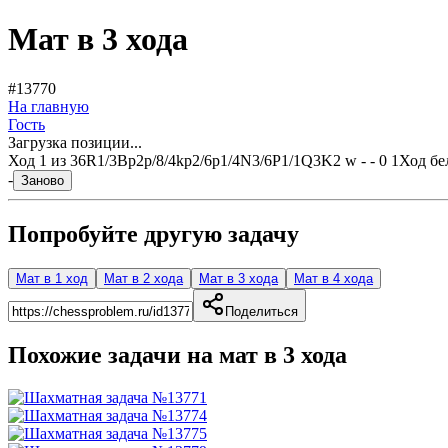
Мат в 3 хода
#13770
На главную
Гость
Загрузка позиции...
Ход
1
из
3
6R1/3Bp2p/8/4kp2/6p1/4N3/6P1/1Q3K2 w - - 0 1
Ход бе
-
Заново
Попробуйте другую задачу
Мат в 1 ход
Мат в 2 хода
Мат в 3 хода
Мат в 4 хода
Поделиться
Похожие задачи на мат в
3
хода