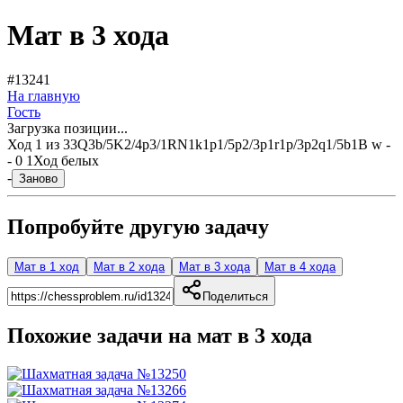
Мат в 3 хода
#13241
На главную
Гость
Загрузка позиции...
Ход
1
из
3
3Q3b/5K2/4p3/1RN1k1p1/5p2/3p1r1p/3p2q1/5b1B w -
- 0 1
Ход белых
-
Заново
Попробуйте другую задачу
Мат в 1 ход
Мат в 2 хода
Мат в 3 хода
Мат в 4 хода
Поделиться
Похожие задачи на мат в
3
хода