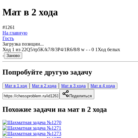
Мат в 2 хода
#1261
На главную
Гость
Загрузка позиции...
Ход
1
из
2
2Q5/rp5K/k7/8/3P4/1R6/8/8 w - - 0 1
Ход белых
-
Заново
Попробуйте другую задачу
Мат в 1 ход
Мат в 2 хода
Мат в 3 хода
Мат в 4 хода
Поделиться
Похожие задачи на мат в
2
хода