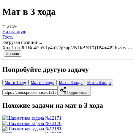
Мат в 3 хода
#12159
На главную
Гость
Загрузка позиции...
Ход
1
из
3
b1Bq4/2p5/1p4p1/2p3pp/2N1kBN1/Q1P4n/4P2K/8 w - - 
-
Заново
Попробуйте другую задачу
Мат в 1 ход
Мат в 2 хода
Мат в 3 хода
Мат в 4 хода
Поделиться
Похожие задачи на мат в
3
хода