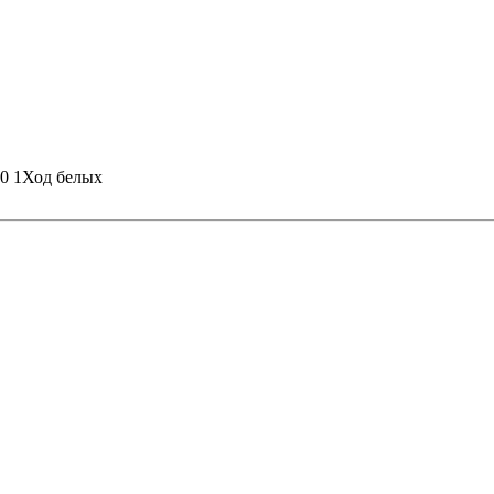
0 1
Ход белых