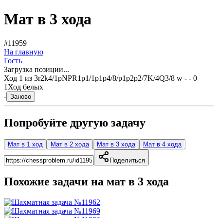
Мат в 3 хода
#11959
На главную
Гость
Загрузка позиции...
Ход
1
из
3
r2k4/1pNPR1p1/1p1p4/8/p1p2p2/7K/4Q3/8 w - - 0
1
Ход белых
-
Заново
Попробуйте другую задачу
Мат в 1 ход
Мат в 2 хода
Мат в 3 хода
Мат в 4 хода
Поделиться
Похожие задачи на мат в
3
хода