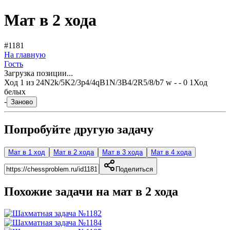
Мат в 2 хода
#1181
На главную
Гость
Загрузка позиции...
Ход
1
из
2
4N2k/5K2/3p4/4qB1N/3B4/2R5/8/b7 w - - 0 1
Ход
белых
-
Заново
Попробуйте другую задачу
Мат в 1 ход
Мат в 2 хода
Мат в 3 хода
Мат в 4 хода
Поделиться
Похожие задачи на мат в
2
хода