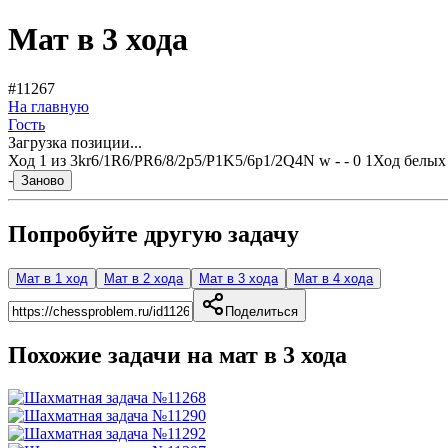
Мат в 3 хода
#11267
На главную
Гость
Загрузка позиции...
Ход
1
из
3
kr6/1R6/PR6/8/2p5/P1K5/6p1/2Q4N w - - 0 1
Ход белых
-
Заново
Попробуйте другую задачу
Мат в 1 ход
Мат в 2 хода
Мат в 3 хода
Мат в 4 хода
Поделиться
Похожие задачи на мат в
3
хода