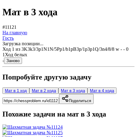
Мат в 3 хода
#11121
На главную
Гость
Загрузка позиции...
Ход
1
из
3
K3k3/3p1N1N/5Pp1/b1pB3p/1p3p1Q/3n4/8/8 w - - 0
1
Ход белых
-
Заново
Попробуйте другую задачу
Мат в 1 ход
Мат в 2 хода
Мат в 3 хода
Мат в 4 хода
Поделиться
Похожие задачи на мат в
3
хода