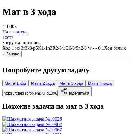
Мат в 3 хода
#10903
На главную
Гость
Загрузка позиции...
Ход
1
из
3
r3k3/p5K1/1n3R2/8/1Q6/8/5n2/8 w - - 0 1
Ход белых
-
Заново
Попробуйте другую задачу
Мат в 1 ход
Мат в 2 хода
Мат в 3 хода
Мат в 4 хода
Поделиться
Похожие задачи на мат в
3
хода