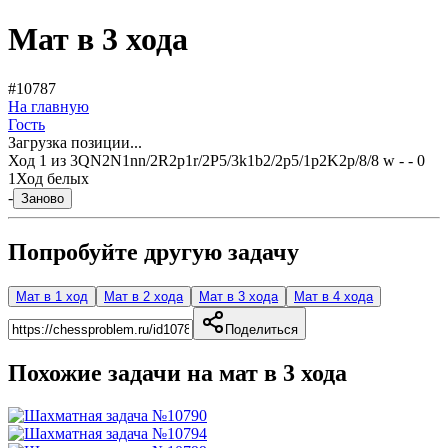
Мат в 3 хода
#10787
На главную
Гость
Загрузка позиции...
Ход
1
из
3
QN2N1nn/2R2p1r/2P5/3k1b2/2p5/1p2K2p/8/8 w - - 0
1
Ход белых
-
Заново
Попробуйте другую задачу
Мат в 1 ход
Мат в 2 хода
Мат в 3 хода
Мат в 4 хода
Поделиться
Похожие задачи на мат в
3
хода