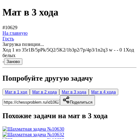
Мат в 3 хода
#10629
На главную
Гость
Загрузка позиции...
Ход
1
из
3
5r1B/5pPk/5Q2/5K2/1b3p2/7p/4p3/1n2q3 w - - 0 1
Ход
белых
-
Заново
Попробуйте другую задачу
Мат в 1 ход
Мат в 2 хода
Мат в 3 хода
Мат в 4 хода
Поделиться
Похожие задачи на мат в
3
хода