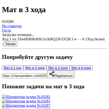
Мат в 3 хода
#10280
На главную
Гость
Загрузка позиции...
Ход
1
из
3
3n4/8/R6b/8/8/1n1kBQ2/8/1N2K3 w - - 0 1
Ход белых
-
Заново
Попробуйте другую задачу
Мат в 1 ход
Мат в 2 хода
Мат в 3 хода
Мат в 4 хода
Поделиться
Похожие задачи на мат в
3
хода