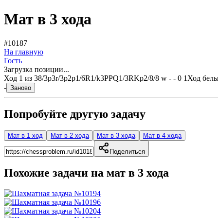
Мат в 3 хода
#10187
На главную
Гость
Загрузка позиции...
Ход
1
из
3
8/3p3r/3p2p1/6R1/k3PPQ1/3RKp2/8/8 w - - 0 1
Ход бел
-
Заново
Попробуйте другую задачу
Мат в 1 ход
Мат в 2 хода
Мат в 3 хода
Мат в 4 хода
Поделиться
Похожие задачи на мат в
3
хода