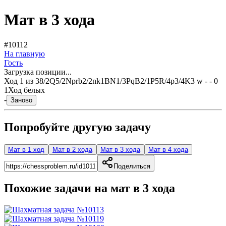
Мат в 3 хода
#10112
На главную
Гость
Загрузка позиции...
Ход
1
из
3
8/2Q5/2Nprb2/2nk1BN1/3PqB2/1P5R/4p3/4K3 w - - 0
1
Ход белых
-
Заново
Попробуйте другую задачу
Мат в 1 ход
Мат в 2 хода
Мат в 3 хода
Мат в 4 хода
Поделиться
Похожие задачи на мат в
3
хода